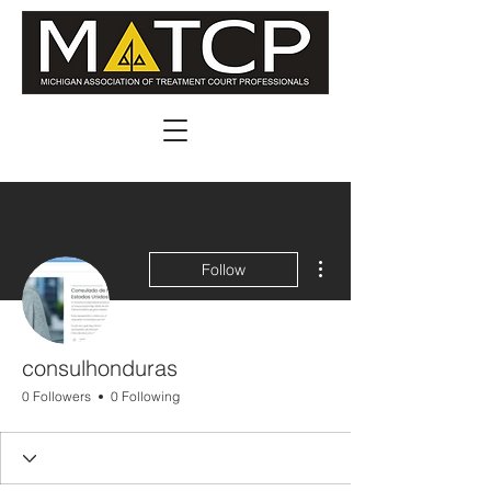
More actions
Follow
consulhonduras
0 Followers
0 Following