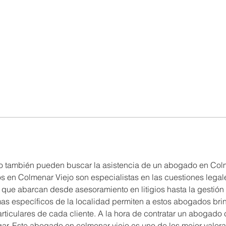
o también pueden buscar la asistencia de un abogado en Colme
 en Colmenar Viejo son especialistas en las cuestiones legale
que abarcan desde asesoramiento en litigios hasta la gestión 
as específicos de la localidad permiten a estos abogados brind
rticulares de cada cliente. A la hora de contratar un abogado c
r. Este abogado en colmenar viejo es uno de los mejor valorad