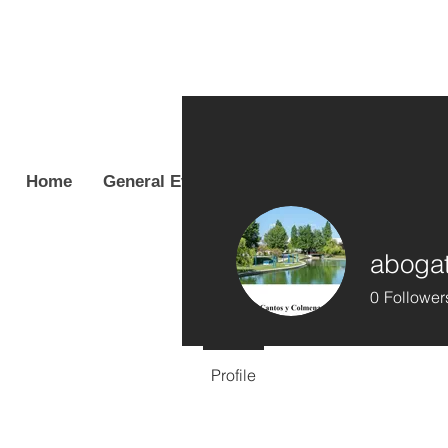
Home
General Event Info
Coordinators & Cas
abogat
0
Follower
Profile