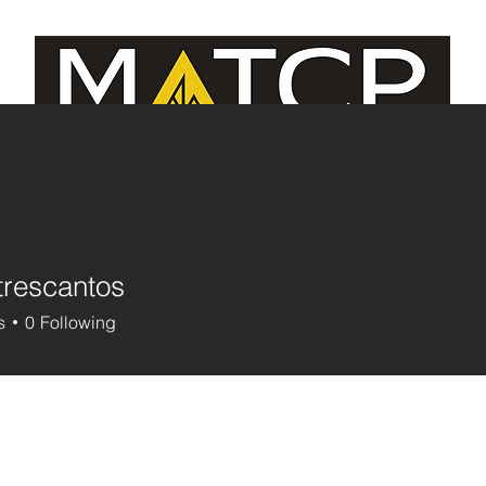
e Managers/MCJE
Continuing Education
Contact U
rescantos
s
0
Following